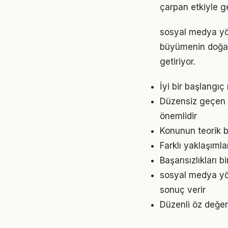
çarpan etkiyle g
sosyal medya yön
büyümenin doğal s
getiriyor.
İyi bir başlangı
Düzensiz geçen g
önemlidir
Konunun teorik b
Farklı yaklaşıml
Başarısızlıkları b
sosyal medya yön
sonuç verir
Düzenli öz değer