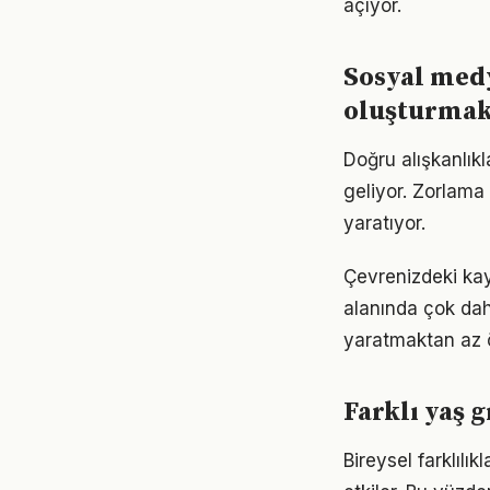
açıyor.
Sosyal medy
oluşturma
Doğru alışkanlık
geliyor. Zorlama 
yaratıyor.
Çevrenizdeki kay
alanında çok daha
yaratmaktan az ö
Farklı yaş 
Bireysel farklıl