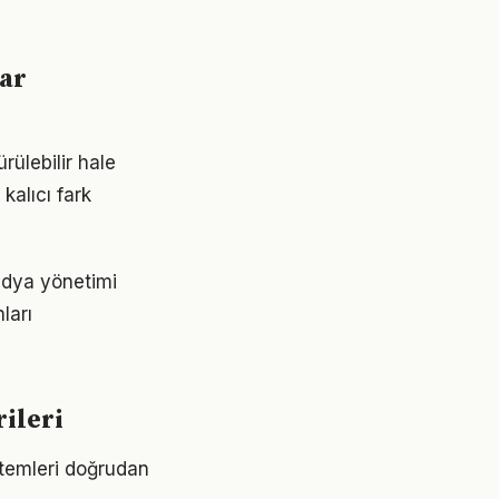
lar
ülebilir hale
kalıcı fark
edya yönetimi
ları
ileri
ntemleri doğrudan