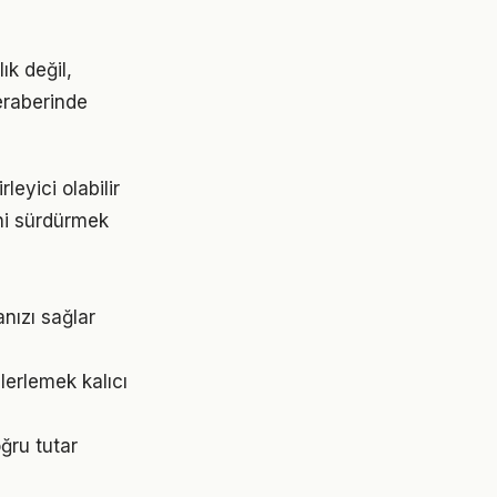
ık değil,
beraberinde
eyici olabilir
ni sürdürmek
nızı sağlar
erlemek kalıcı
ğru tutar