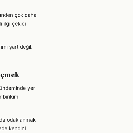
ğünden çok daha
 ilgi çekici
mı şart değil.
ölçmek
gündeminde yer
 birikim
mda odaklanmak
rede kendini