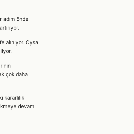
ir adım önde
rtırıyor.
e alınıyor. Oysa
liyor.
rının
mak çok daha
kararlılık
irikmeye devam