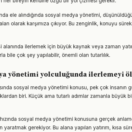
n her bireyin kendine özgü bir yol çizmesi gerekir.
tunda ele alındığında sosyal medya yönetimi, düşünüldü
alan olarak karşımıza çıkıyor. Bu zenginlik, konuyu sürekli
si alanında ilerlemek için büyük kaynak veya zaman yatırı
a bile çok şey yapılabilir, önemli olan tutarlılık.
ya yönetimi yolculuğunda ilerlemeyi 
nda sosyal medya yönetimi konusu, pek çok insanın 
klardan biri. Küçük ama tutarlı adımlar zamanla büyük bir
hızında sosyal medya yönetimi konusuna gerçek anla
alan yaratmak gerekiyor. Bu alana yapılan yatırım, kısa sü