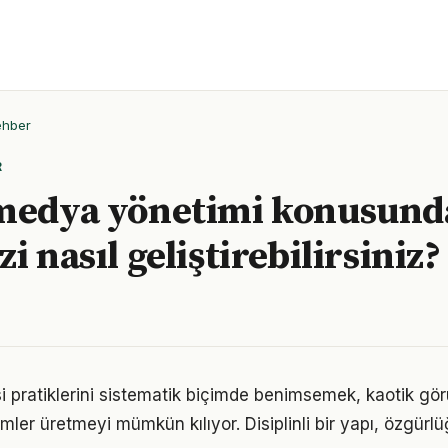
ehber
R
 medya yönetimi konusund
i nasıl geliştirebilirsiniz?
isi pratiklerini sistematik biçimde benimsemek, kaotik gö
ümler üretmeyi mümkün kılıyor. Disiplinli bir yapı, özgür