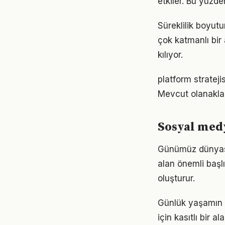
etkiler. Bu yüzde
Süreklilik boyu
çok katmanlı bir 
kılıyor.
platform strateji
Mevcut olanaklarl
Sosyal med
Günümüz dünyası
alan önemli başlı
oluşturur.
Günlük yaşamın 
için kasıtlı bir 