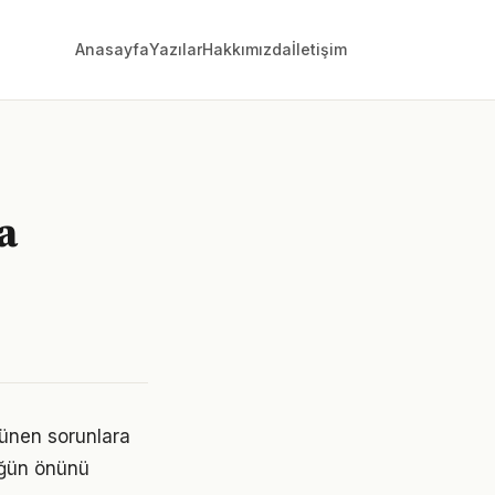
Anasayfa
Yazılar
Hakkımızda
İletişim
a
rünen sorunlara
lüğün önünü