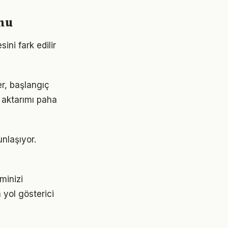
umu
ini fark edilir
ler, başlangıç
 aktarımı paha
unlaşıyor.
minizi
 yol gösterici