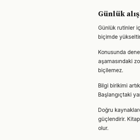
Günlük alış
Günlük rutinler i
biçimde yükseltir
Konusunda deneyiml
aşamasındaki zor
biçilemez.
Bilgi birikimi ar
Başlangıçtaki ya
Doğru kaynaklarda
güçlendirir. Kita
olur.