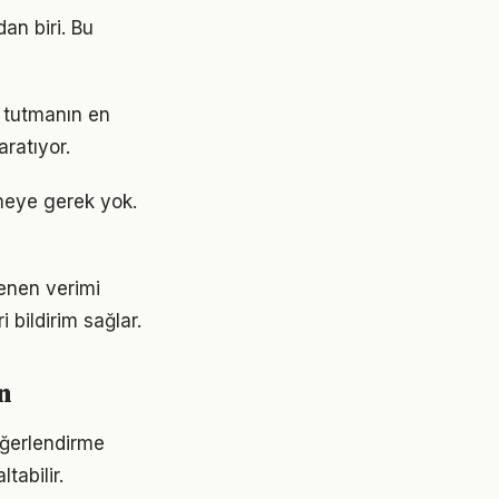
an biri. Bu
u tutmanın en
aratıyor.
meye gerek yok.
tenen verimi
 bildirim sağlar.
n
eğerlendirme
tabilir.